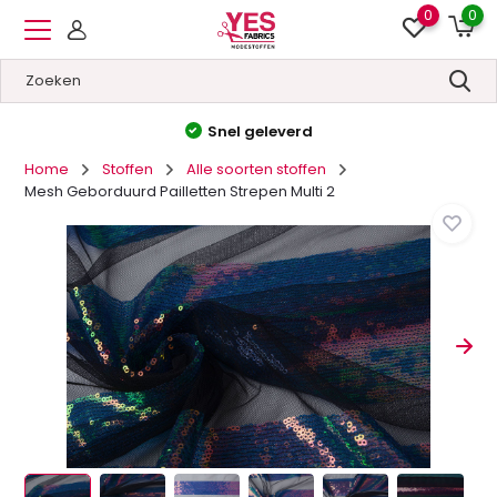
0
0
Hoge kwaliteit
&
Lage prijzen
Home
Stoffen
Alle soorten stoffen
Mesh Geborduurd Pailletten Strepen Multi 2