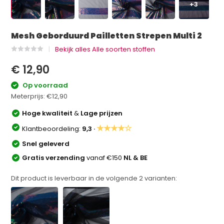
+3
Mesh Geborduurd Pailletten Strepen Multi 2
Bekijk alles Alle soorten stoffen
€ 12,90
Op voorraad
Meterprijs:
€12,90
Hoge kwaliteit
&
Lage prijzen
★★★★☆
Klantbeoordeling:
9,3 ·
Snel geleverd
Gratis verzending
vanaf €150
NL & BE
Dit product is leverbaar in de volgende
2
varianten: