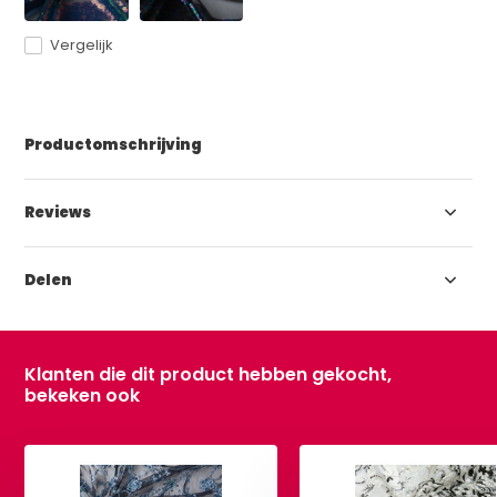
Vergelijk
Productomschrijving
Reviews
Delen
Klanten die dit product hebben gekocht,
bekeken ook