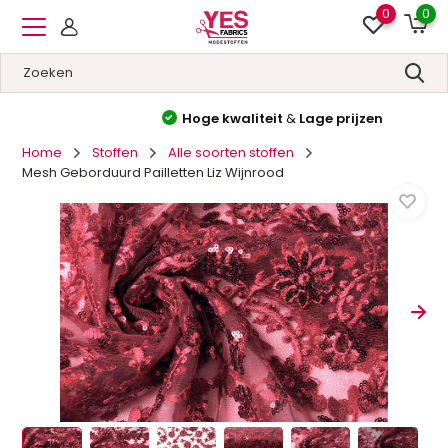
0
0
Hoge kwaliteit
&
Lage prijzen
Home
Stoffen
Alle soorten stoffen
Mesh Geborduurd Pailletten Liz Wijnrood