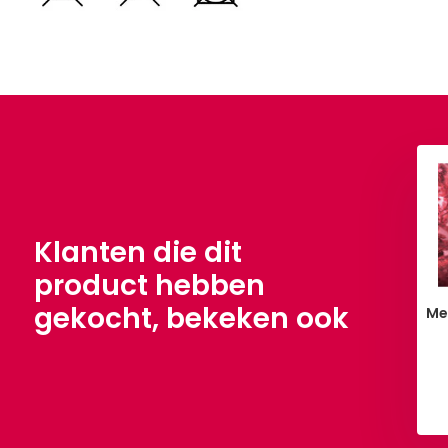
i Chiffon Wijnrood
Charmeuse Voering
Wijnrood
,90
Per meter
€ 4,90
Per meter
Klanten die dit
product hebben
gekocht, bekeken ook
Me
Bekijken
Bekijken