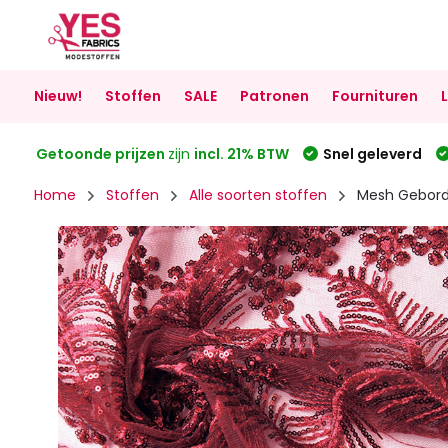
Nieuw!
Stoffen
SALE
Patronen
Fournituren
Getoonde prijzen
zijn
incl. 21% BTW
Snel geleverd
Home
Stoffen
Alle soorten stoffen
Mesh Gebordu