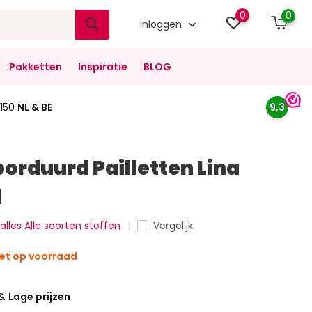
0
0
Inloggen
Pakketten
Inspiratie
BLOG
150
NL & BE
9,3
orduurd Pailletten Lina
d
 alles Alle soorten stoffen
Vergelijk
et op voorraad
&
Lage prijzen