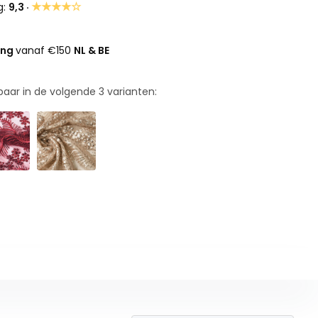
★★★★☆
g:
9,3 ·
ing
vanaf €150
NL & BE
rbaar in de volgende
3
varianten: