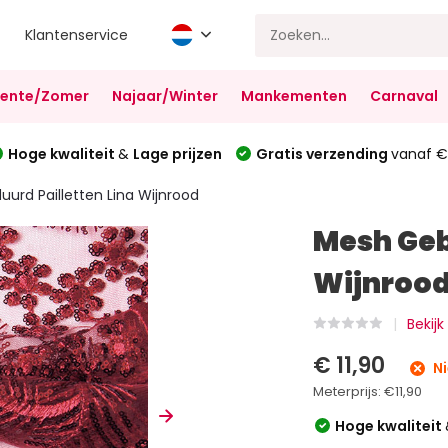
Klantenservice
Lente/Zomer
Najaar/Winter
Mankementen
Carnaval
Hoge kwaliteit
&
Lage prijzen
Gratis verzending
vanaf €
urd Pailletten Lina Wijnrood
Mesh Geb
Wijnroo
Bekijk
€ 11,90
Ni
Meterprijs:
€11,90
Hoge kwaliteit