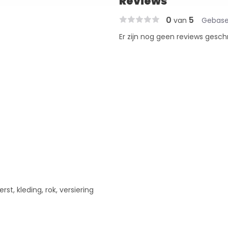
Reviews
0
5
van
Gebase
Er zijn nog geen reviews gesch
rst, kleding, rok, versiering