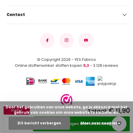
Contact
© Copyright 2026 - YES Fabrics
Online stoffenwinkel: stoffen kopen
9,3
- 3.128 reviews
Door het gebruiken van onze website, ga je akkoord met het
€ 11,90
Totaal:
meter
gebruik van cookies om onze website te verbeteren.
-
+
Dit bericht verbergen
Meer over cookies »
Toevoegen aan winkelwagen