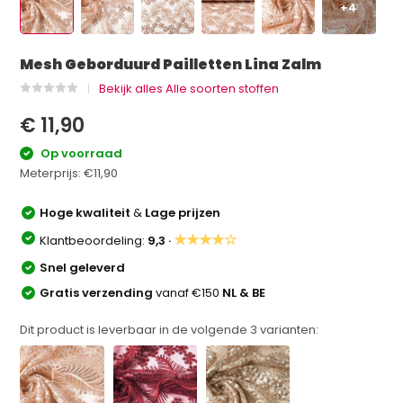
+4
Mesh Geborduurd Pailletten Lina Zalm
Bekijk alles Alle soorten stoffen
€ 11,90
Op voorraad
Meterprijs:
€11,90
Hoge kwaliteit
&
Lage prijzen
★★★★☆
Klantbeoordeling:
9,3 ·
Snel geleverd
Gratis verzending
vanaf €150
NL & BE
Dit product is leverbaar in de volgende
3
varianten: