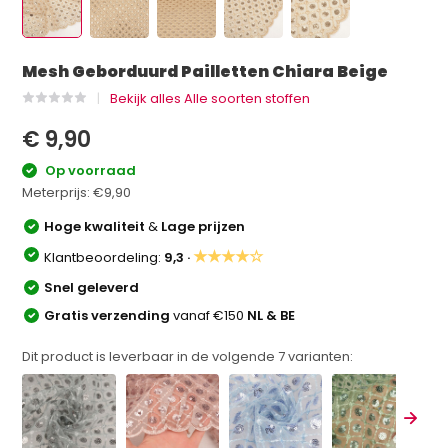
Mesh Geborduurd Pailletten Chiara Beige
Bekijk alles Alle soorten stoffen
€ 9,90
Op voorraad
Meterprijs:
€9,90
Hoge kwaliteit
&
Lage prijzen
★★★★☆
Klantbeoordeling:
9,3 ·
Snel geleverd
Gratis verzending
vanaf €150
NL & BE
Dit product is leverbaar in de volgende
7
varianten: