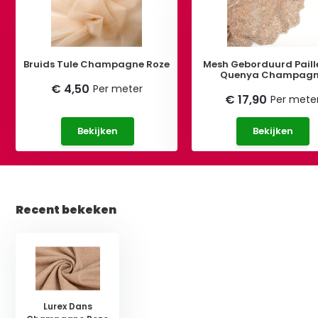
Bruids Tule Champagne Roze
Mesh Geborduurd Paill
Quenya Champag
€ 4,50
Per meter
€ 17,90
Per mete
Bekijken
Bekijken
Recent bekeken
Lurex Dans