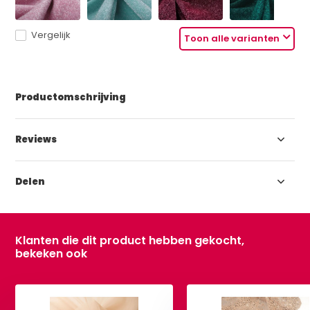
Vergelijk
Toon alle varianten
Productomschrijving
Reviews
Delen
Klanten die dit product hebben gekocht,
bekeken ook