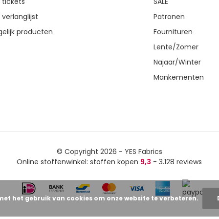
 tickets
SALE
 verlanglijst
Patronen
gelijk producten
Fournituren
Lente/Zomer
Najaar/Winter
Mankementen
© Copyright 2026 - YES Fabrics
Online stoffenwinkel: stoffen kopen
9,3
- 3.128 reviews
met het gebruik van cookies om onze website te verbeteren.