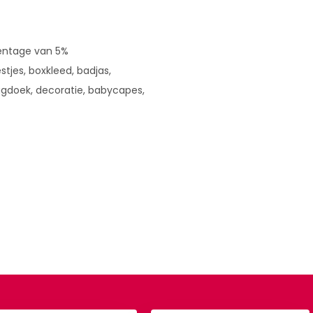
centage van 5%
stjes, boxkleed, badjas,
agdoek, decoratie, babycapes,