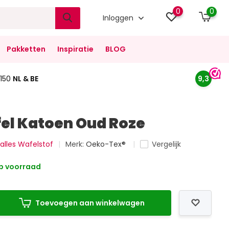
0
0
Inloggen
Pakketten
Inspiratie
BLOG
150
NL & BE
9,3
el Katoen Oud Roze
 alles Wafelstof
Merk:
Oeko-Tex®
Vergelijk
p voorraad
Toevoegen aan winkelwagen