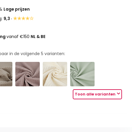
&
Lage prijzen
★★★★☆
g:
9,3 ·
ing
vanaf €150
NL & BE
rbaar in de volgende
5
varianten:
Toon alle varianten