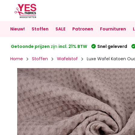
Nieuw!
Stoffen
SALE
Patronen
Fournituren
Getoonde prijzen
zijn
incl. 21% BTW
Snel geleverd
Home
Stoffen
Wafelstof
Luxe Wafel Katoen Ou