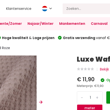
Klantenservice
Lente/Zomer
Najaar/Winter
Mankementen
Carnaval
Hoge kwaliteit
&
Lage prijzen
Gratis verzending
vanaf €
d Roze
Luxe Waf
Bekijk
€ 11,90
O
Meterprijs:
€11,90
-
+
meter