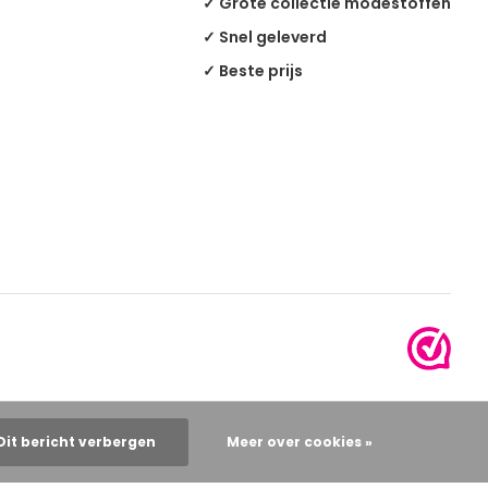
✓ Grote collectie modestoffen
✓ Snel geleverd
✓ Beste prijs
Dit bericht verbergen
Meer over cookies »