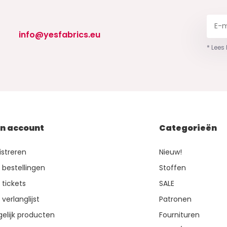
info@yesfabrics.eu
* Lees
jn account
Categorieën
istreren
Nieuw!
n bestellingen
Stoffen
 tickets
SALE
 verlanglijst
Patronen
gelijk producten
Fournituren