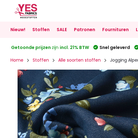
Nieuw!
Stoffen
SALE
Patronen
Fournituren
Getoonde prijzen
zijn
incl. 21% BTW
Snel geleverd
Home
Stoffen
Alle soorten stoffen
Jogging Alp