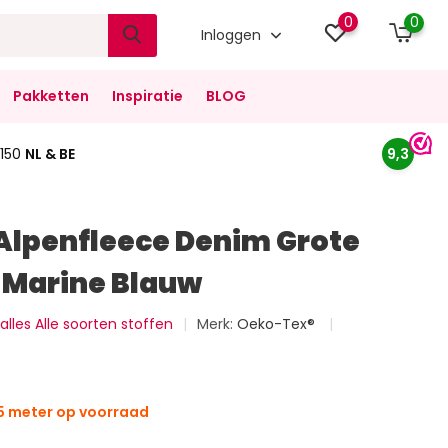
0
0
Inloggen
Pakketten
Inspiratie
BLOG
150
NL & BE
9,3
Alpenfleece Denim Grote
 Marine Blauw
 alles Alle soorten stoffen
Merk:
Oeko-Tex®
5 meter op voorraad