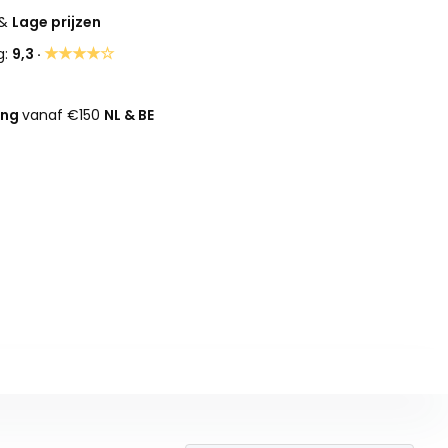
&
Lage prijzen
★★★★☆
g:
9,3 ·
ing
vanaf €150
NL & BE