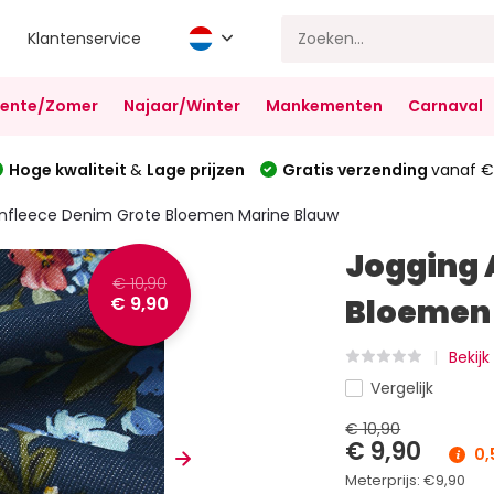
Klantenservice
Lente/Zomer
Najaar/Winter
Mankementen
Carnaval
Hoge kwaliteit
&
Lage prijzen
Gratis verzending
vanaf €
enfleece Denim Grote Bloemen Marine Blauw
Jogging 
€ 10,90
€ 9,90
Bloemen
Bekijk
Vergelijk
€ 10,90
€ 9,90
0,
Meterprijs:
€9,90