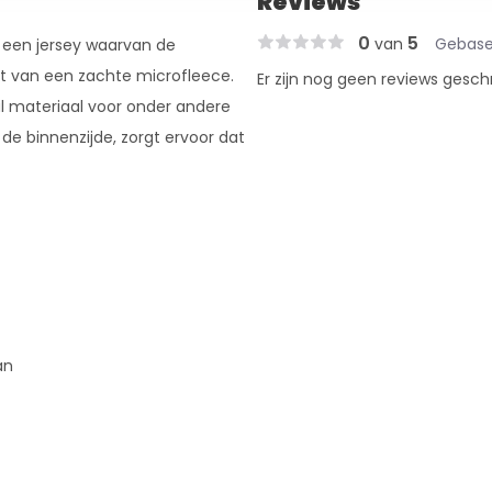
Reviews
0
5
van
Gebase
 een jersey waarvan de
t van een zachte microfleece.
Er zijn nog geen reviews gesch
al materiaal voor onder andere
 de binnenzijde, zorgt ervoor dat
an