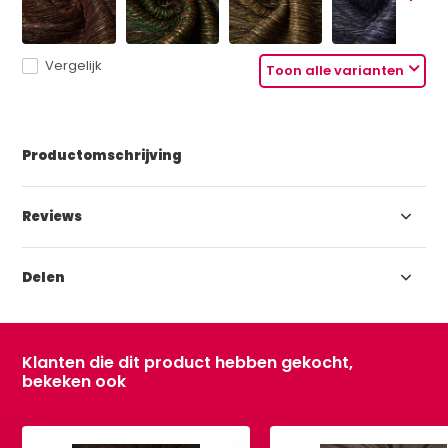
Vergelijk
Toon alle varianten
Productomschrijving
Reviews
Delen
Klanten die dit product hebben gekocht,
bekeken ook