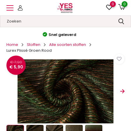
0
0
Hoge kwaliteit
&
Lage prijzen
Home
Stoffen
Alle soorten stoffen
Lurex Plissé Groen Rood
€ 7,90
€ 5,90