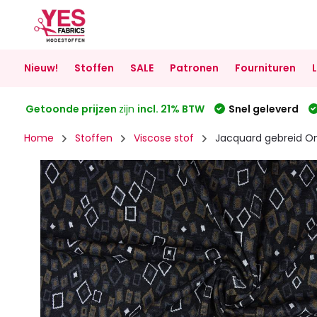
Nieuw!
Stoffen
SALE
Patronen
Fournituren
Getoonde prijzen
zijn
incl. 21% BTW
Snel geleverd
Home
Stoffen
Viscose stof
Jacquard gebreid O