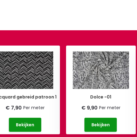
cquard gebreid patroon 1
Dolce -01
€ 7,90
€ 9,90
Per meter
Per meter
Bekijken
Bekijken