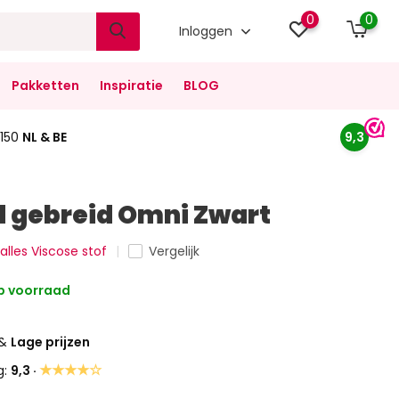
0
0
Inloggen
Pakketten
Inspiratie
BLOG
150
NL & BE
9,3
 gebreid Omni Zwart
 alles Viscose stof
Vergelijk
 voorraad
&
Lage prijzen
★★★★☆
g:
9,3 ·