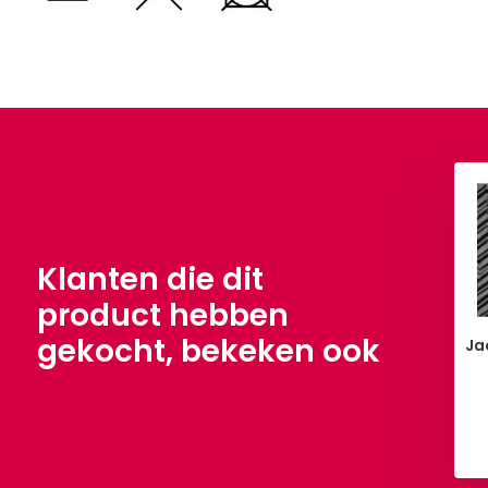
Klanten die dit
product hebben
gekocht, bekeken ook
d gebreid patroon
Dolce -02
Ja
4
€ 9,90
Per meter
,90
Per meter
Bekijken
Bekijken