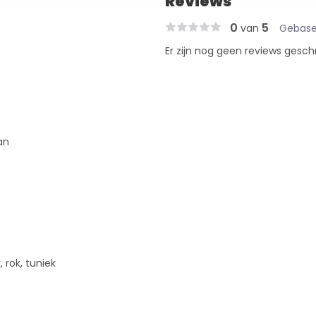
Reviews
0
5
van
Gebase
Er zijn nog geen reviews gesch
an
, rok, tuniek