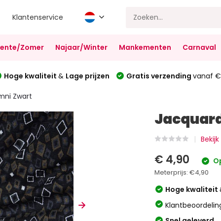
Klantenservice
Lente/Zomer
Najaar/Winter
Mankementen
Carnaval
Hoge kwaliteit
&
Lage prijzen
Gratis verzending
vanaf €
mni Zwart
Jacquard
Bekijk
€ 4,90
Op
Meterprijs:
€4,90
Hoge kwaliteit
Klantbeoordelin
Snel geleverd