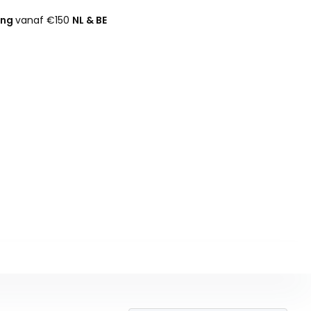
ing
vanaf €150
NL & BE