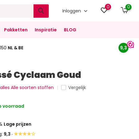
0
0
Inloggen
Pakketten
Inspiratie
BLOG
150
NL & BE
9,3
issé Cyclaam Goud
 alles Alle soorten stoffen
Vergelijk
 voorraad
&
Lage prijzen
★★★★☆
g:
9,3 ·