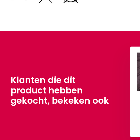
meuse Voering
Poly Satijn Stippen Cyclaam
Cyclaam
€ 4,50
Per meter
,90
Per meter
Klanten die dit
product hebben
gekocht, bekeken ook
Bekijken
Bekijken