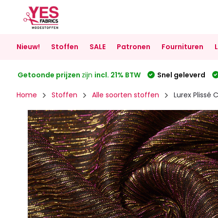
Nieuw!
Stoffen
SALE
Patronen
Fournituren
Getoonde prijzen
zijn
incl. 21% BTW
Snel geleverd
Home
Stoffen
Alle soorten stoffen
Lurex Plissé