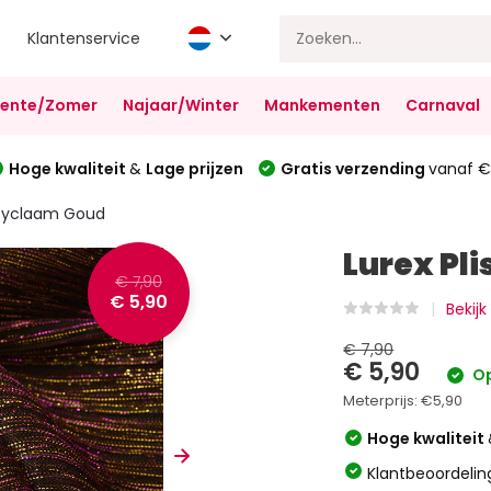
Klantenservice
Lente/Zomer
Najaar/Winter
Mankementen
Carnaval
Hoge kwaliteit
&
Lage prijzen
Gratis verzending
vanaf €
 Cyclaam Goud
Lurex Pl
€ 7,90
€ 5,90
Bekijk
€ 7,90
€ 5,90
Op
Meterprijs:
€5,90
Hoge kwaliteit
Klantbeoordelin