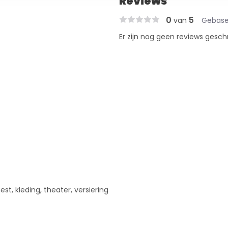
Reviews
0
5
van
Gebase
Er zijn nog geen reviews gesch
st, kleding, theater, versiering