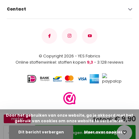
Contact
© Copyright 2026 - YES Fabrics
Online stoffenwinkel: stoffen kopen
9,3
- 3.128 reviews
Door het gebruiken van onze website, ga je akkoord met het
€ 9,90
Totaal:
meter
gebruik van cookies om onze website te verbeteren.
-
+
Dit bericht verbergen
Meer over cookies »
Toevoegen aan winkelwagen