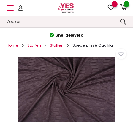
0
0
Hoge kwaliteit
&
Lage prijzen
Home
Stoffen
Stoffen
Suede plissé Oud lila