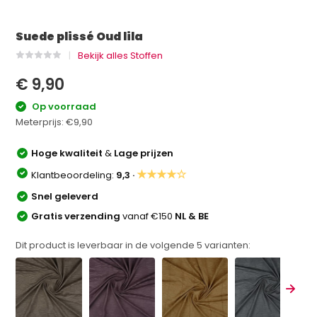
Suede plissé Oud lila
Bekijk alles Stoffen
€ 9,90
Op voorraad
Meterprijs:
€9,90
Hoge kwaliteit
&
Lage prijzen
★★★★☆
Klantbeoordeling:
9,3 ·
Snel geleverd
Gratis verzending
vanaf €150
NL & BE
Dit product is leverbaar in de volgende
5
varianten: