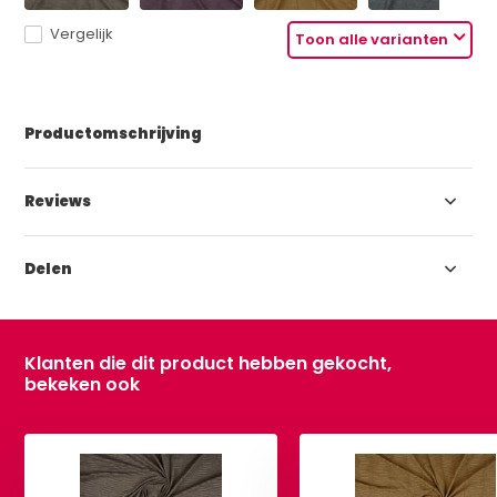
Vergelijk
Toon alle varianten
Productomschrijving
Reviews
Delen
Klanten die dit product hebben gekocht,
bekeken ook