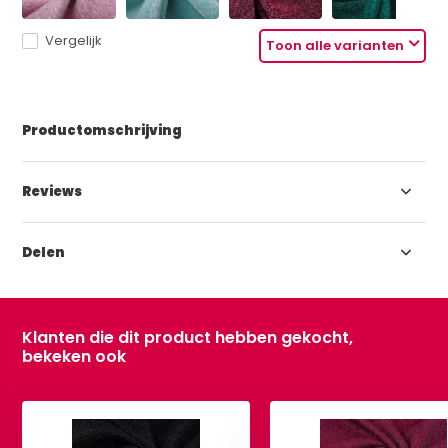
Vergelijk
Toon alle varianten
Productomschrijving
Reviews
Delen
Klanten die dit product hebben gekocht,
bekeken ook