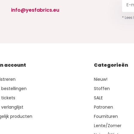
info@yesfabrics.eu
* Lees
jn account
Categorieën
istreren
Nieuw!
n bestellingen
Stoffen
 tickets
SALE
 verlanglijst
Patronen
gelijk producten
Fournituren
Lente/Zomer