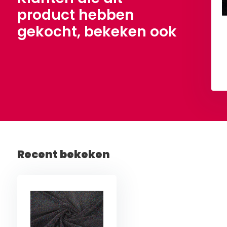
product hebben
gekocht, bekeken ook
Bekijken
Bekijken
Recent bekeken