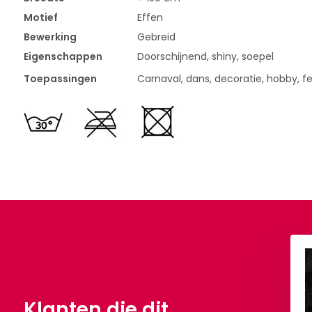
Motief
Effen
Bewerking
Gebreid
Eigenschappen
Doorschijnend, shiny, soepel
Toepassingen
Carnaval, dans, decoratie, hobby, fee
Dans Kersen Rood
Lurex Dans Brique
,90
€ 6,50
Per meter
€ 7,90
Per meter
Klanten die dit