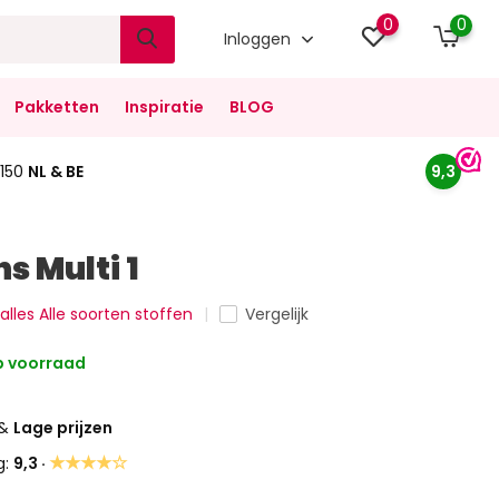
0
0
Inloggen
Pakketten
Inspiratie
BLOG
150
NL & BE
9,3
s Multi 1
 alles Alle soorten stoffen
Vergelijk
 voorraad
&
Lage prijzen
★★★★☆
g:
9,3 ·