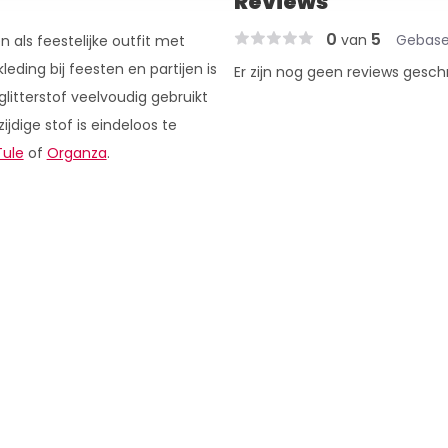
Reviews
0
5
van
Gebase
en als feestelijke outfit met
eding bij feesten en partijen is
Er zijn nog geen reviews gesch
glitterstof veelvoudig gebruikt
jdige stof is eindeloos te
Tule
of
Organza
.