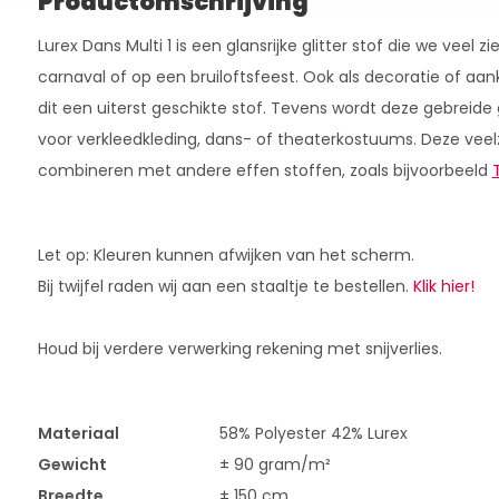
Productomschrijving
Lurex Dans Multi 1 is een glansrijke glitter stof die we veel zi
carnaval of op een bruiloftsfeest. Ook als decoratie of aankl
dit een uiterst geschikte stof. Tevens wordt deze gebreide 
voor verkleedkleding, dans- of theaterkostuums. Deze veelzi
combineren met andere effen stoffen, zoals bijvoorbeeld
Let op: Kleuren kunnen afwijken van het scherm.
Bij twijfel raden wij aan een staaltje te bestellen.
Klik hier!
Houd bij verdere verwerking rekening met snijverlies.
Materiaal
58% Polyester 42% Lurex
Gewicht
± 90 gram/m²
Breedte
± 150 cm