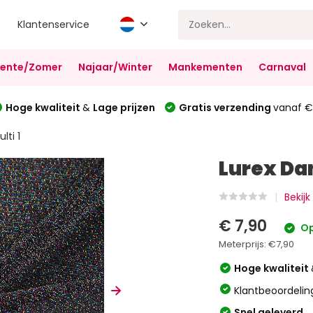
Klantenservice
Lente/Zomer
Najaar/Winter
Mankementen
Carnaval
Hoge kwaliteit
&
Lage prijzen
Gratis verzending
vanaf €
lti 1
Lurex Dan
Bekijk
€ 7,90
Op
Meterprijs:
€7,90
Hoge kwaliteit
Klantbeoordelin
Snel geleverd