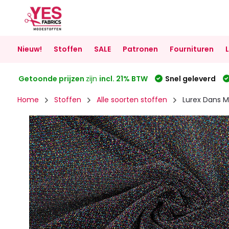
Nieuw!
Stoffen
SALE
Patronen
Fournituren
Getoonde prijzen
zijn
incl. 21% BTW
Snel geleverd
Home
Stoffen
Alle soorten stoffen
Lurex Dans Mu