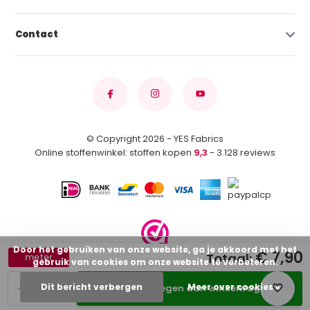
Contact
© Copyright 2026 - YES Fabrics
Online stoffenwinkel: stoffen kopen
9,3
- 3.128 reviews
Door het gebruiken van onze website, ga je akkoord met het
€ 7,90
Totaal:
meter
gebruik van cookies om onze website te verbeteren.
-
+
Dit bericht verbergen
Meer over cookies »
Toevoegen aan winkelwagen