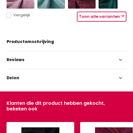
Vergelijk
Toon alle varianten
Productomschrijving
Reviews
Delen
Klanten die dit product hebben gekocht,
bekeken ook