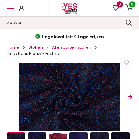
0
0
Hoge kwaliteit
&
Lage prijzen
Home
Stoffen
Alle soorten stoffen
Lurex Dans Blauw - Fuchsia