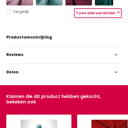
Vergelijk
Toon alle varianten
Productomschrijving
Reviews
Delen
Klanten die dit product hebben gekocht,
bekeken ook