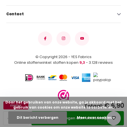
Contact
© Copyright 2026 - YES Fabrics
Online stoffenwinkel: stoffen kopen
9,3
- 3.128 reviews
Door het gebruiken van onze website, ga je akkoord met het
€ 6,90
Totaal:
meter
gebruik van cookies om onze website te verbeteren.
-
+
Dit bericht verbergen
Meer over cookies »
Toevoegen aan winkelwagen