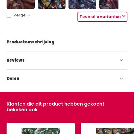
Vergelijk
Toon alle varianten
Productomschrijving
Reviews
Delen
Klanten die dit product hebben gekocht,
bekeken ook