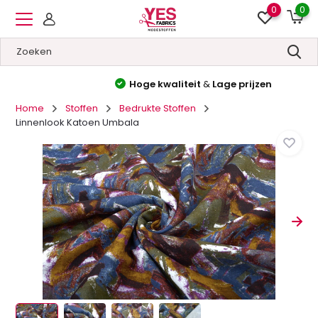
0
0
Hoge kwaliteit
&
Lage prijzen
Home
Stoffen
Bedrukte Stoffen
Linnenlook Katoen Umbala