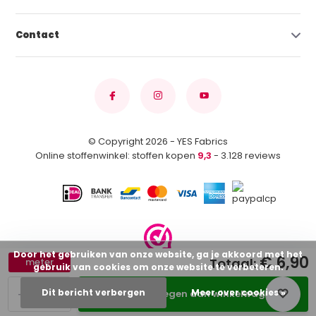
Contact
© Copyright 2026 - YES Fabrics
Online stoffenwinkel: stoffen kopen
9,3
- 3.128 reviews
Door het gebruiken van onze website, ga je akkoord met het
€ 6,90
Totaal:
meter
gebruik van cookies om onze website te verbeteren.
-
+
Dit bericht verbergen
Meer over cookies »
Toevoegen aan winkelwagen