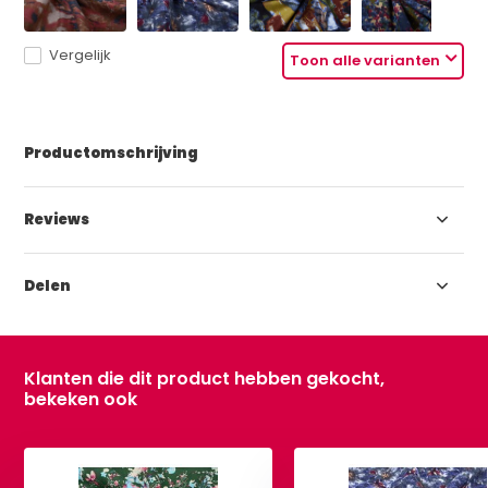
Vergelijk
Toon alle varianten
Productomschrijving
Reviews
Delen
Klanten die dit product hebben gekocht,
bekeken ook