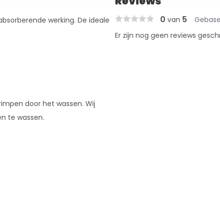
Reviews
0
5
van
Gebase
 absorberende werking. De ideale
Er zijn nog geen reviews gesch
krimpen door het wassen. Wij
en te wassen.