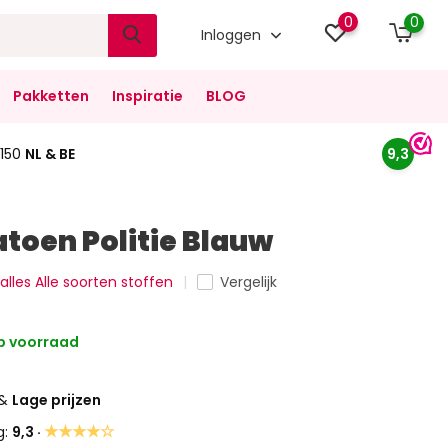
0
0
Inloggen
Pakketten
Inspiratie
BLOG
150
NL & BE
9,3
atoen Politie Blauw
 alles Alle soorten stoffen
Vergelijk
 voorraad
&
Lage prijzen
★★★★☆
g:
9,3 ·