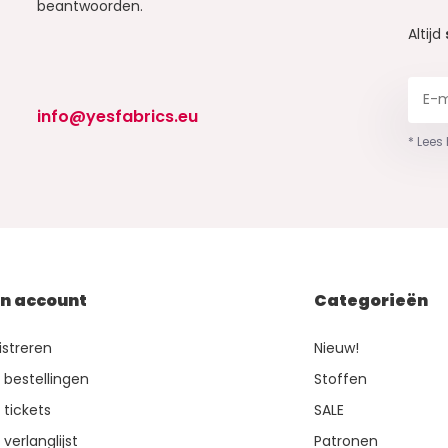
beantwoorden.
Altijd
info@yesfabrics.eu
* Lees
jn account
Categorieën
istreren
Nieuw!
n bestellingen
Stoffen
 tickets
SALE
 verlanglijst
Patronen