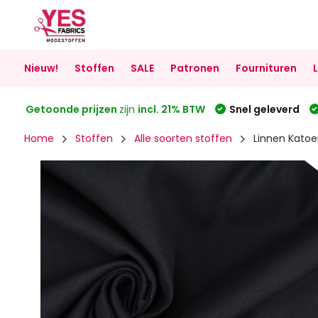
Nieuw!
Stoffen
SALE
Patronen
Fournituren
Getoonde prijzen
zijn
incl. 21% BTW
Snel geleverd
Home
Stoffen
Alle soorten stoffen
Linnen Katoen