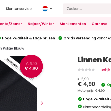
Klantenservice
Lente/Zomer
Najaar/Winter
Mankementen
Carnaval
Hoge kwaliteit
&
Lage prijzen
Gratis verzending
vanaf €
 Politie Blauw
Linnen K
€ 5,90
€ 4,90
Bekijk
€ 5,90
€ 4,90
Op
Meterprijs:
€4,90
Hoge kwaliteit
Klantbeoordelin