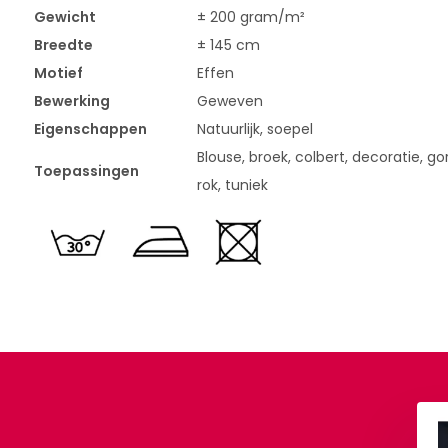
Gewicht
± 200 gram/m²
Breedte
± 145 cm
Motief
Effen
Bewerking
Geweven
Eigenschappen
Natuurlijk, soepel
Blouse, broek, colbert, decoratie, gord
Toepassingen
rok, tuniek
n Garen Polyester
Gütermann Garen Polyester