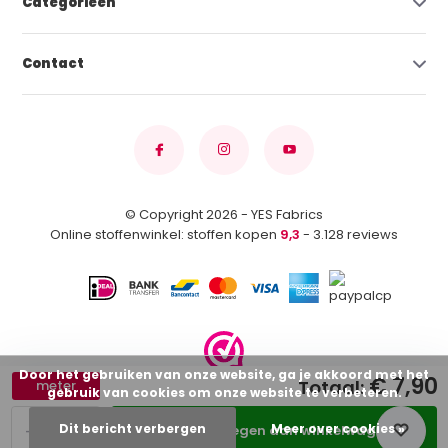
Categorieën
Contact
© Copyright 2026 - YES Fabrics
Online stoffenwinkel: stoffen kopen
9,3
- 3.128 reviews
Door het gebruiken van onze website, ga je akkoord met het
€ 7,90
Totaal:
meter
gebruik van cookies om onze website te verbeteren.
-
+
Dit bericht verbergen
Meer over cookies »
Toevoegen aan winkelwagen