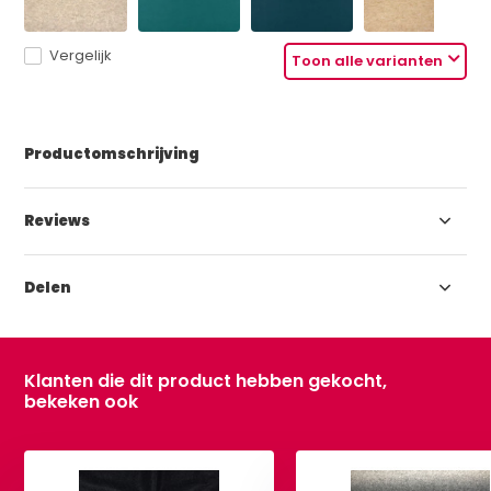
Vergelijk
Toon alle varianten
Productomschrijving
Reviews
Delen
Klanten die dit product hebben gekocht,
bekeken ook