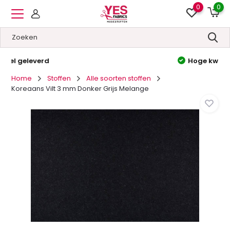
0
0
Hoge kwaliteit
&
Lage prijzen
Home
Stoffen
Alle soorten stoffen
Koreaans Vilt 3 mm Donker Grijs Melange