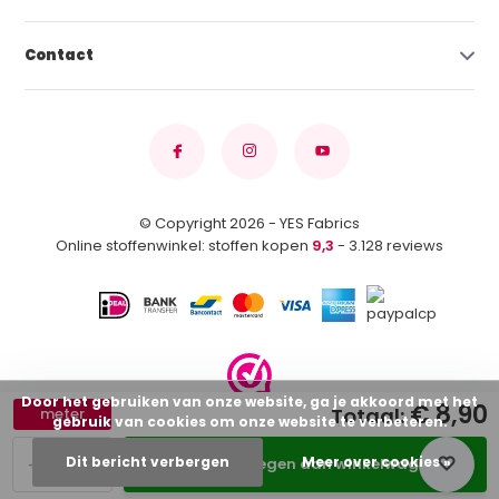
Contact
© Copyright 2026 - YES Fabrics
Online stoffenwinkel: stoffen kopen
9,3
- 3.128 reviews
Door het gebruiken van onze website, ga je akkoord met het
€ 8,90
Totaal:
meter
gebruik van cookies om onze website te verbeteren.
-
+
Dit bericht verbergen
Meer over cookies »
Toevoegen aan winkelwagen