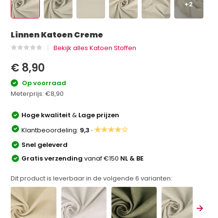
+2
Linnen Katoen Creme
Bekijk alles Katoen Stoffen
€ 8,90
Op voorraad
Meterprijs:
€8,90
Hoge kwaliteit
&
Lage prijzen
★★★★☆
Klantbeoordeling:
9,3 ·
Snel geleverd
Gratis verzending
vanaf €150
NL & BE
Dit product is leverbaar in de volgende
6
varianten: