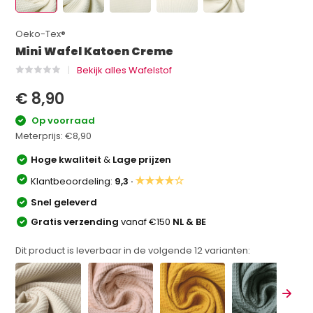
Oeko-Tex®
Mini Wafel Katoen Creme
Bekijk alles Wafelstof
€ 8,90
Op voorraad
Meterprijs:
€8,90
Hoge kwaliteit
&
Lage prijzen
★★★★☆
Klantbeoordeling:
9,3 ·
Snel geleverd
Gratis verzending
vanaf €150
NL & BE
Dit product is leverbaar in de volgende
12
varianten: