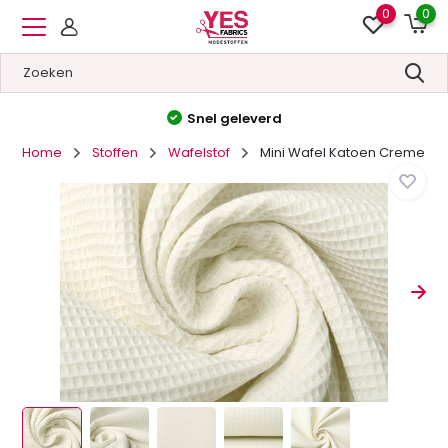
0
0
Hoge kwaliteit
&
Lage prijzen
Home
Stoffen
Wafelstof
Mini Wafel Katoen Creme