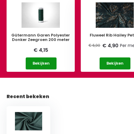
Gütermann Garen Polyester
Fluweel Rib Hailey Pet
Donker Zeegroen 200 meter
€ 4,90
Per me
€ 6,90
€ 4,15
Bekijken
Bekijken
Recent bekeken