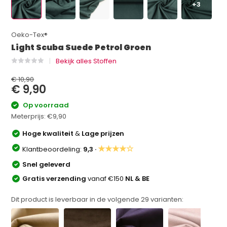
+3
Oeko-Tex®
Light Scuba Suede Petrol Groen
Bekijk alles Stoffen
€ 10,90
€ 9,90
Op voorraad
Meterprijs:
€9,90
Hoge kwaliteit
&
Lage prijzen
★★★★☆
Klantbeoordeling:
9,3 ·
Snel geleverd
Gratis verzending
vanaf €150
NL & BE
Dit product is leverbaar in de volgende
29
varianten: