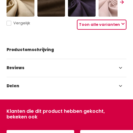
Vergelijk
Toon alle varianten
Productomschrijving
Reviews
Delen
Klanten die dit product hebben gekocht,
bekeken ook