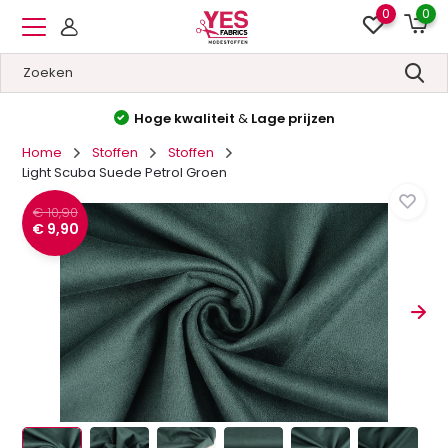
0
0
Hoge kwaliteit
&
Lage prijzen
Home
Stoffen
Stoffen
Light Scuba Suede Petrol Groen
€ 10,90
€ 9,90