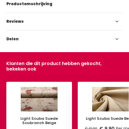
Productomschrijving
Reviews
Delen
Klanten die dit product hebben gekocht,
bekeken ook
Light Scuba Suede
Light Scuba Suede Be
Scubranch Beige
€ 9,90
Per m
€ 10,90