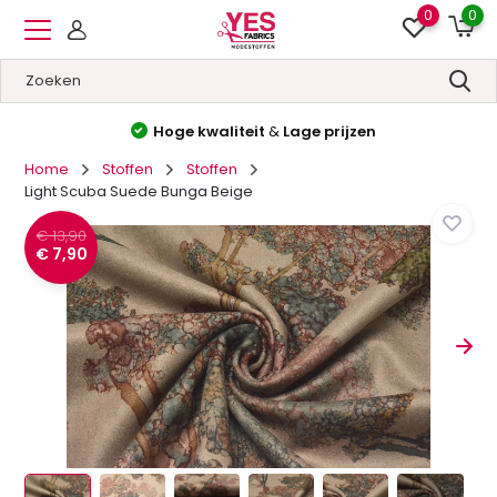
0
0
Hoge kwaliteit
&
Lage prijzen
Home
Stoffen
Stoffen
Light Scuba Suede Bunga Beige
€ 13,90
€ 7,90