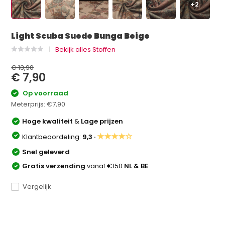
+2
Light Scuba Suede Bunga Beige
Bekijk alles Stoffen
€ 13,90
€ 7,90
Op voorraad
Meterprijs:
€7,90
Hoge kwaliteit
&
Lage prijzen
★★★★☆
Klantbeoordeling:
9,3 ·
Snel geleverd
Gratis verzending
vanaf €150
NL & BE
Vergelijk