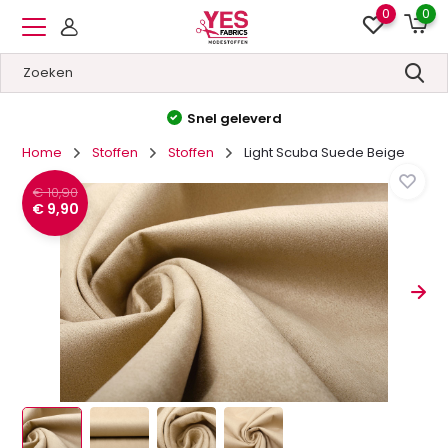
0
0
Hoge kwaliteit
&
Lage prijzen
Home
Stoffen
Stoffen
Light Scuba Suede Beige
€ 10,90
€ 9,90