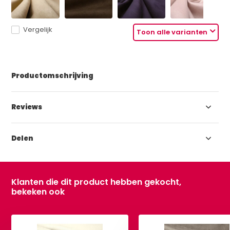
Vergelijk
Toon alle varianten
Productomschrijving
Reviews
Delen
Klanten die dit product hebben gekocht,
bekeken ook