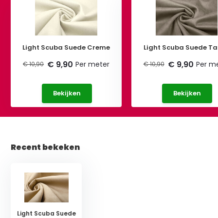
Light Scuba Suede Creme
Light Scuba Suede T
€ 9,90
€ 9,90
Per meter
Per m
€ 10,90
€ 10,90
Bekijken
Bekijken
Recent bekeken
Light Scuba Suede