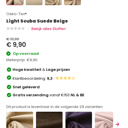
Oeko-Tex®
Light Scuba Suede Beige
Bekijk alles Stoffen
€ 10,90
€ 9,90
Op voorraad
Meterprijs:
€9,90
Hoge kwaliteit
&
Lage prijzen
★★★★☆
Klantbeoordeling:
9,3 ·
Snel geleverd
Gratis verzending
vanaf €150
NL & BE
Dit product is leverbaar in de volgende
29
varianten: