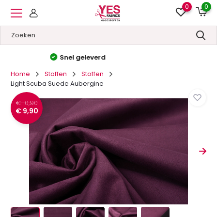
0
0
Hoge kwaliteit
&
Lage prijzen
Home
Stoffen
Stoffen
Light Scuba Suede Aubergine
€ 10,90
€ 9,90