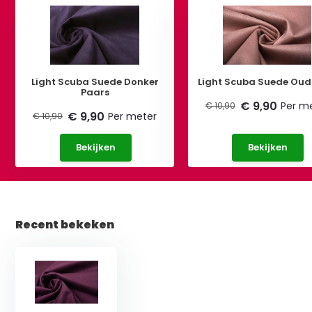
Light Scuba Suede Donker
Light Scuba Suede Oud
Paars
€ 9,90
Per m
€ 10,90
€ 9,90
Per meter
€ 10,90
Bekijken
Bekijken
Recent bekeken