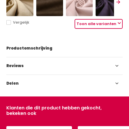
Vergelijk
Toon alle varianten
Productomschrijving
Reviews
Delen
Klanten die dit product hebben gekocht,
bekeken ook