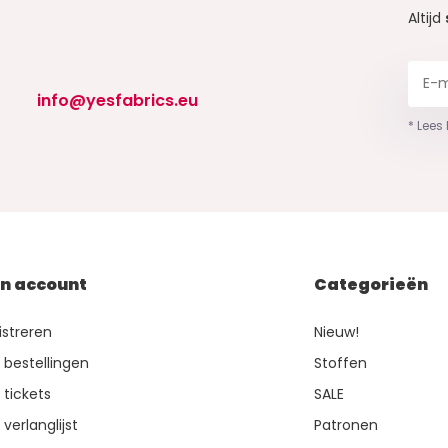
Altijd
info@yesfabrics.eu
* Lees
jn account
Categorieën
istreren
Nieuw!
n bestellingen
Stoffen
 tickets
SALE
 verlanglijst
Patronen