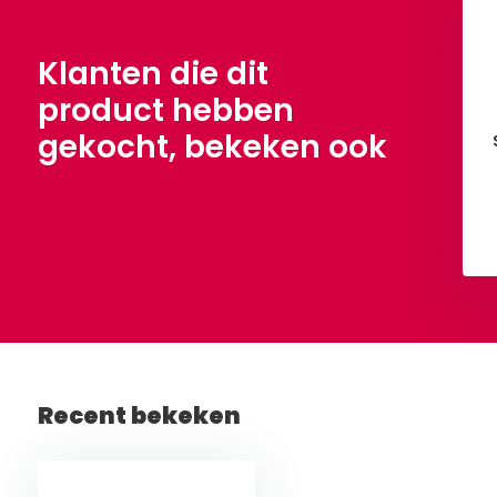
me 1000 meter
Creme 200 meter
€ 10,40
€ 4,15
Klanten die dit
product hebben
gekocht, bekeken ook
Bekijken
Bekijken
Recent bekeken