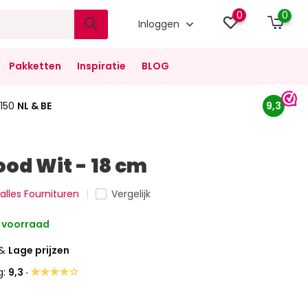
0
0
Inloggen
Pakketten
Inspiratie
BLOG
150
NL & BE
9,3
ood Wit - 18 cm
 alles Fournituren
Vergelijk
 voorraad
&
Lage prijzen
★★★★☆
g:
9,3 ·