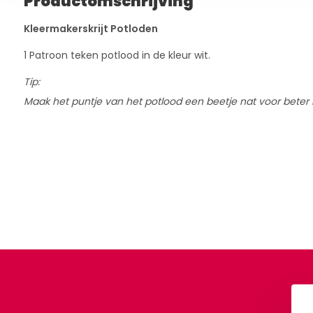
Productomschrijving
Kleermakerskrijt Potloden
1 Patroon teken potlood in de kleur wit.
Tip:
Maak het puntje van het potlood een beetje nat voor beter 
n Garen Polyester
Gütermann Garen Polyester