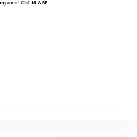
ing
vanaf €150
NL & BE