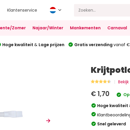
Klantenservice
Lente/Zomer
Najaar/Winter
Mankementen
Carnaval
Hoge kwaliteit
&
Lage prijzen
Gratis verzending
vanaf €
Krijtpotl
Bekijk
€ 1,70
Op
Hoge kwaliteit
Klantbeoordelin
Snel geleverd