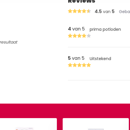
Reviews
4.5
5
van
Gebas
4
van 5
prima potloden
resultaat
5
van 5
Uitstekend