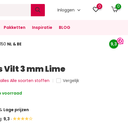
0
0
Inloggen
Pakketten
Inspiratie
BLOG
150
NL & BE
9,3
 Vilt 3 mm Lime
 alles Alle soorten stoffen
Vergelijk
 voorraad
&
Lage prijzen
★★★★☆
g:
9,3 ·