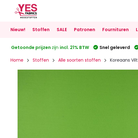
Nieuw!
Stoffen
SALE
Patronen
Fournituren
Getoonde prijzen
zijn
incl. 21% BTW
Snel geleverd
Home
Stoffen
Alle soorten stoffen
Koreaans Vil