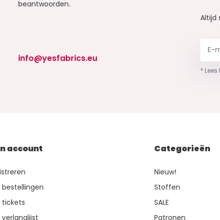
beantwoorden.
Altijd
info@yesfabrics.eu
* Lees
jn account
Categorieën
istreren
Nieuw!
n bestellingen
Stoffen
 tickets
SALE
 verlanglijst
Patronen