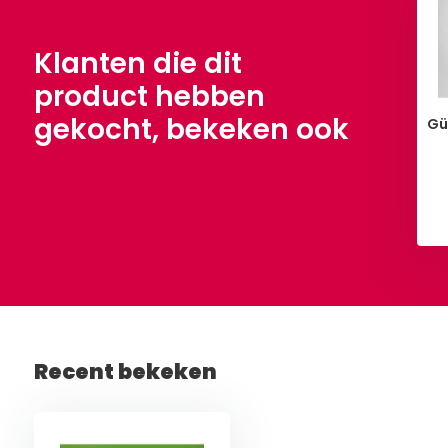
Klanten die dit
product hebben
gekocht, bekeken ook
ar Fleece Lime
Poplin Lime
Gü
,90
€ 5,90
Per meter
Per meter
Bekijken
Bekijken
Recent bekeken