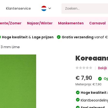
Klantenservice
Lente/Zomer
Najaar/Winter
Mankementen
Carnaval
Hoge kwaliteit
&
Lage prijzen
Gratis verzending
vanaf €
t 3 mm Lime
Koreaans
Bekijk
€ 7,90
Op
Meterprijs:
€7,90
Hoge kwaliteit
Klantbeoordelin
Snel geleverd