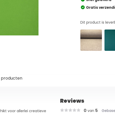
Gratis verzend
Dit product is leve
 producten
Reviews
0
5
van
Gebase
ikt voor allerlei creatieve