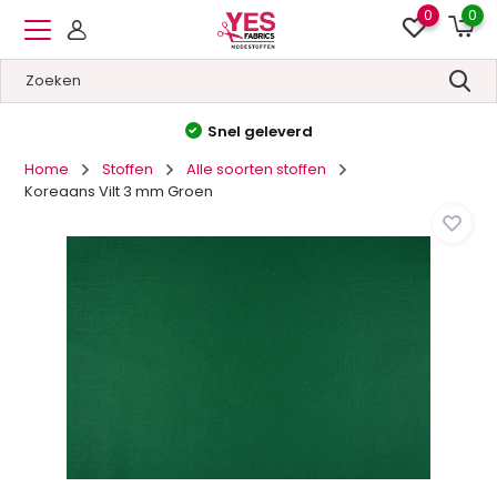
0
0
Hoge kwaliteit
&
Lage prijzen
Home
Stoffen
Alle soorten stoffen
Koreaans Vilt 3 mm Groen