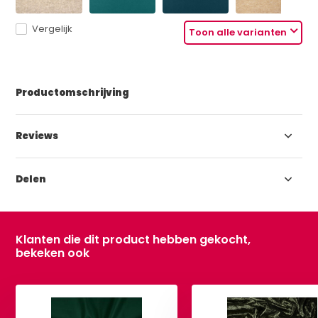
Vergelijk
Toon alle varianten
Productomschrijving
Reviews
Delen
Klanten die dit product hebben gekocht,
bekeken ook