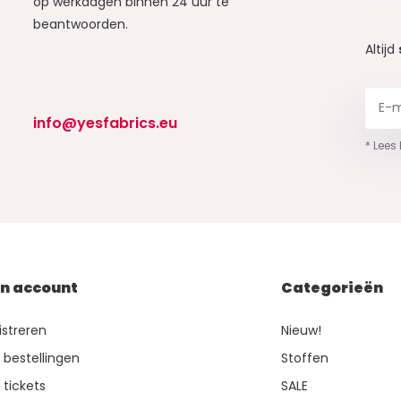
op werkdagen binnen 24 uur te
beantwoorden.
Altijd
info@yesfabrics.eu
* Lees
jn account
Categorieën
istreren
Nieuw!
n bestellingen
Stoffen
 tickets
SALE