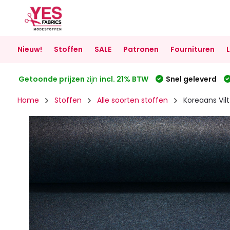
Nieuw!
Stoffen
SALE
Patronen
Fournituren
Getoonde prijzen
zijn
incl. 21% BTW
Snel geleverd
Home
Stoffen
Alle soorten stoffen
Koreaans Vil