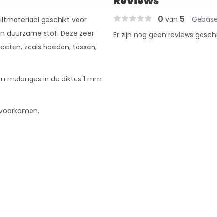
Reviews
0
5
van
Gebase
iltmateriaal geschikt voor
 een duurzame stof. Deze zeer
Er zijn nog geen reviews gesch
jecten, zoals hoeden, tassen,
n en melanges in de diktes 1 mm
e voorkomen.