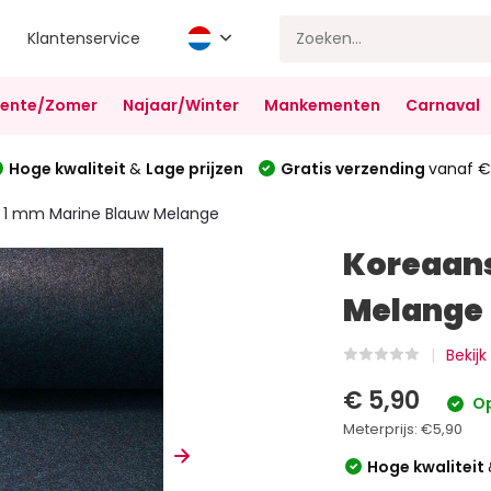
Klantenservice
Lente/Zomer
Najaar/Winter
Mankementen
Carnaval
Hoge kwaliteit
&
Lage prijzen
Gratis verzending
vanaf €
t 1 mm Marine Blauw Melange
Koreaans
Melange
Bekijk
€ 5,90
Op
Meterprijs:
€5,90
Hoge kwaliteit