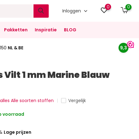
0
0
Inloggen
Pakketten
Inspiratie
BLOG
150
NL & BE
9,3
 Vilt 1 mm Marine Blauw
 alles Alle soorten stoffen
Vergelijk
 voorraad
&
Lage prijzen