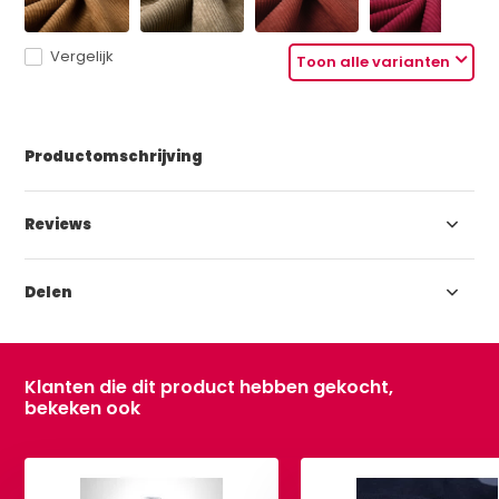
Vergelijk
Toon alle varianten
Productomschrijving
Reviews
Delen
Klanten die dit product hebben gekocht,
bekeken ook