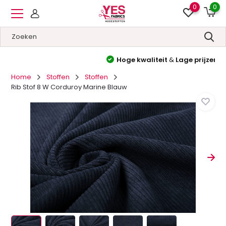
0
0
Hoge kwaliteit
&
Lage prijzen
Home
Stoffen
Stoffen
Rib Stof 8 W Corduroy Marine Blauw