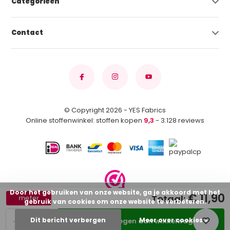
Categorieën
Contact
© Copyright 2026 - YES Fabrics
Online stoffenwinkel: stoffen kopen
9,3
- 3.128 reviews
Door het gebruiken van onze website, ga je akkoord met het
€ 11,90
Totaal:
meter
gebruik van cookies om onze website te verbeteren.
-
+
Dit bericht verbergen
Meer over cookies »
Toevoegen aan winkelwagen