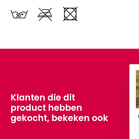
 Glitter Metallic
Knitted Glitter Metallic
obaltblauw
Cyclaam
,90
€ 6,90
Per meter
Per meter
Klanten die dit
product hebben
gekocht, bekeken ook