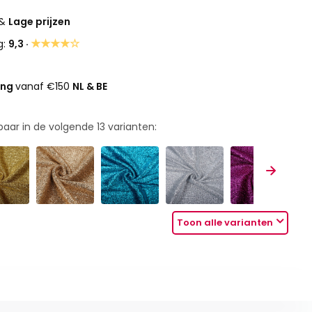
&
Lage prijzen
★★★★☆
g:
9,3 ·
ing
vanaf €150
NL & BE
rbaar in de volgende
13
varianten:
Toon alle varianten