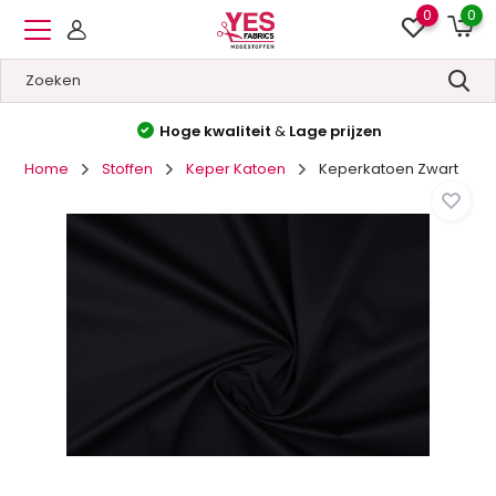
0
0
Hoge kwaliteit
&
Lage prijzen
Home
Stoffen
Keper Katoen
Keperkatoen Zwart