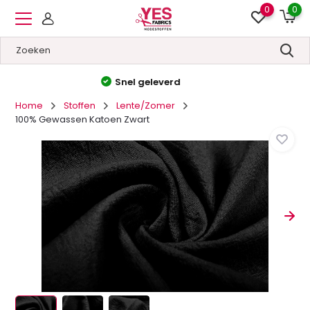
0
0
Hoge kwaliteit
&
Lage prijzen
Home
Stoffen
Lente/Zomer
100% Gewassen Katoen Zwart