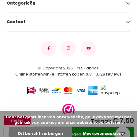
Categorieën
Contact
© Copyright 2026 - YES Fabrics
Online stoffenwinkel: stoffen kopen
9,3
- 3.128 reviews
Door het gebruiken van onze website, ga je akkoord met het
€ 7,50
Totaal:
meter
gebruik van cookies om onze website te verbeteren.
-
+
Dit bericht verbergen
Meer over cookies »
Toevoegen aan winkelwagen