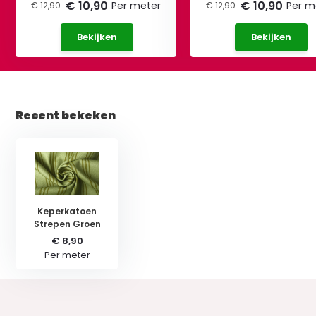
€ 10,90
€ 10,90
Per meter
Per m
€ 12,90
€ 12,90
Bekijken
Bekijken
Recent bekeken
Keperkatoen
Strepen Groen
€ 8,90
Per meter