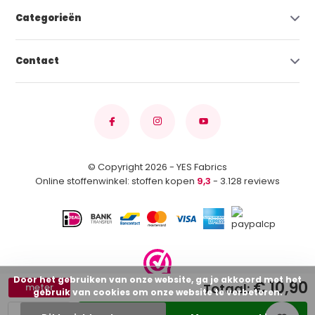
Categorieën
Contact
© Copyright 2026 - YES Fabrics
Online stoffenwinkel: stoffen kopen
9,3
- 3.128 reviews
Door het gebruiken van onze website, ga je akkoord met het
€ 10,90
Totaal:
meter
gebruik van cookies om onze website te verbeteren.