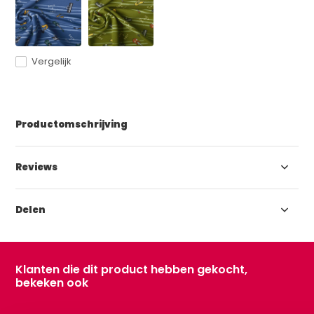
Vergelijk
Productomschrijving
Reviews
Delen
Klanten die dit product hebben gekocht,
bekeken ook