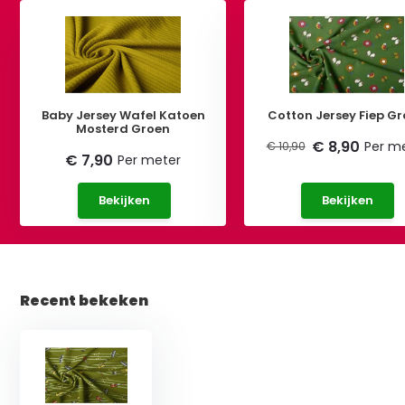
Baby Jersey Wafel Katoen
Cotton Jersey Fiep G
Mosterd Groen
€ 8,90
Per m
€ 10,90
€ 7,90
Per meter
Bekijken
Bekijken
Recent bekeken