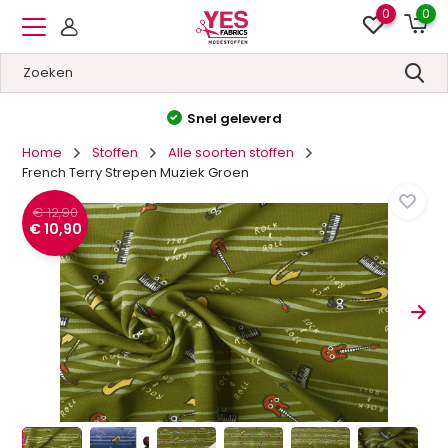
0
0
Hoge kwaliteit
&
Lage prijzen
Home
Stoffen
Alle soorten stoffen
French Terry Strepen Muziek Groen
€ 12,90
€ 10,90