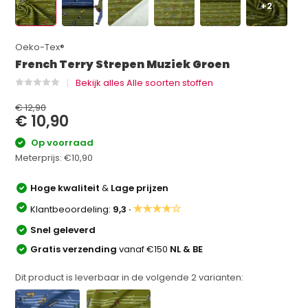
+2
Oeko-Tex®
French Terry Strepen Muziek Groen
Bekijk alles Alle soorten stoffen
€ 12,90
€ 10,90
Op voorraad
Meterprijs:
€10,90
Hoge kwaliteit
&
Lage prijzen
★★★★☆
Klantbeoordeling:
9,3 ·
Snel geleverd
Gratis verzending
vanaf €150
NL & BE
Dit product is leverbaar in de volgende
2
varianten: