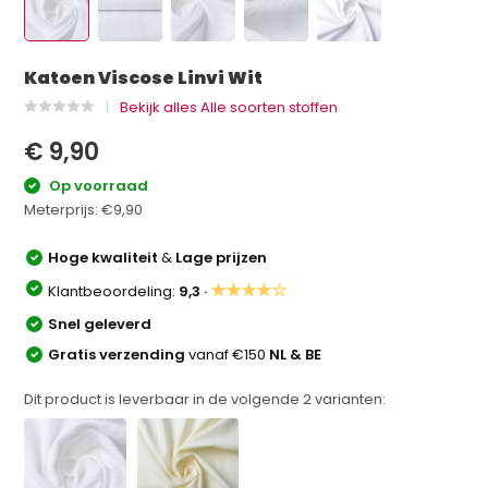
Katoen Viscose Linvi Wit
Bekijk alles Alle soorten stoffen
€ 9,90
Op voorraad
Meterprijs:
€9,90
Hoge kwaliteit
&
Lage prijzen
★★★★☆
Klantbeoordeling:
9,3 ·
Snel geleverd
Gratis verzending
vanaf €150
NL & BE
Dit product is leverbaar in de volgende
2
varianten: