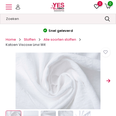
0
0
Hoge kwaliteit
&
Lage prijzen
Home
Stoffen
Alle soorten stoffen
Katoen Viscose Linvi Wit