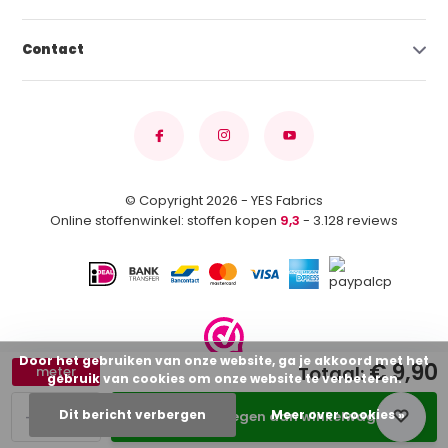
Contact
© Copyright 2026 - YES Fabrics
Online stoffenwinkel: stoffen kopen
9,3
- 3.128 reviews
Door het gebruiken van onze website, ga je akkoord met het
€ 9,90
Totaal:
meter
gebruik van cookies om onze website te verbeteren.
-
+
Dit bericht verbergen
Meer over cookies »
Toevoegen aan winkelwagen