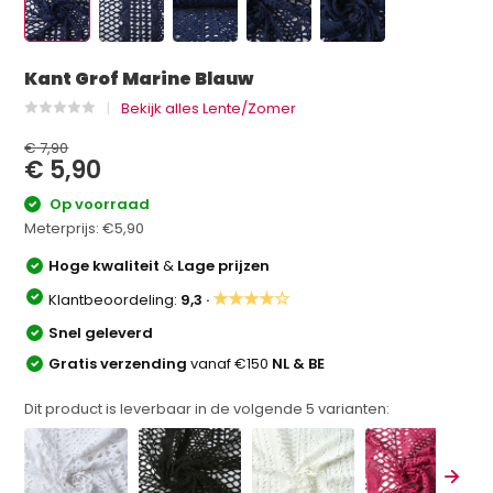
Kant Grof Marine Blauw
Bekijk alles Lente/Zomer
€ 7,90
€ 5,90
Op voorraad
Meterprijs:
€5,90
Hoge kwaliteit
&
Lage prijzen
★★★★☆
Klantbeoordeling:
9,3 ·
Snel geleverd
Gratis verzending
vanaf €150
NL & BE
Dit product is leverbaar in de volgende
5
varianten: