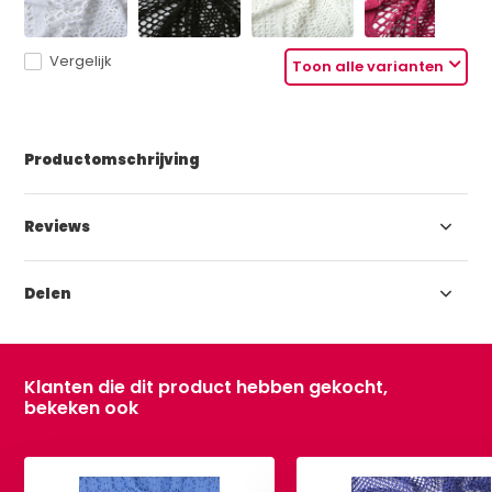
Vergelijk
Toon alle varianten
Productomschrijving
Reviews
Delen
Klanten die dit product hebben gekocht,
bekeken ook