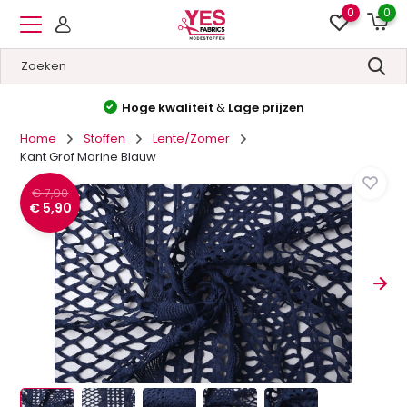
0
0
Hoge kwaliteit
&
Lage prijzen
Home
Stoffen
Lente/Zomer
Kant Grof Marine Blauw
€ 7,90
€ 5,90