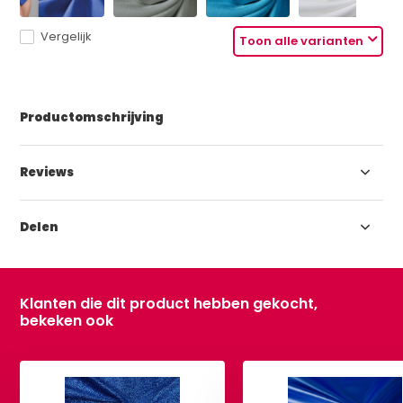
Vergelijk
Toon alle varianten
Productomschrijving
Reviews
Delen
Klanten die dit product hebben gekocht,
bekeken ook