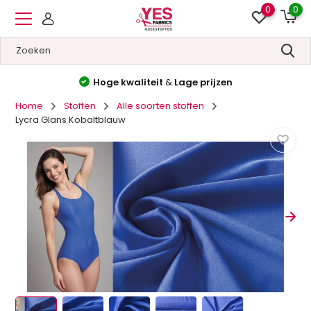
0
0
Hoge kwaliteit
&
Lage prijzen
Home
Stoffen
Alle soorten stoffen
Lycra Glans Kobaltblauw