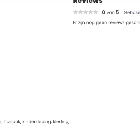
Reviews
0
5
van
Gebase
Er zijn nog geen reviews gesch
, huispak, kinderkleding, kleding,