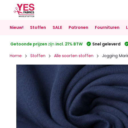
Nieuw!
Stoffen
SALE
Patronen
Fournituren
Getoonde prijzen
zijn
incl. 21% BTW
Snel geleverd
Home
Stoffen
Alle soorten stoffen
Jogging Mar