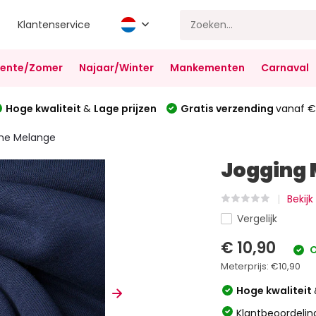
Klantenservice
Lente/Zomer
Najaar/Winter
Mankementen
Carnaval
Hoge kwaliteit
&
Lage prijzen
Gratis verzending
vanaf €
ine Melange
Jogging 
Bekijk
Vergelijk
€ 10,90
O
Meterprijs:
€10,90
Hoge kwaliteit
Klantbeoordelin