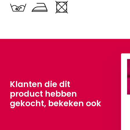
g Petrol Melange
Jogging Donker Petrol
Melange
0,90
Per meter
€ 10,90
Per meter
Klanten die dit
product hebben
gekocht, bekeken ook
Bekijken
Bekijken