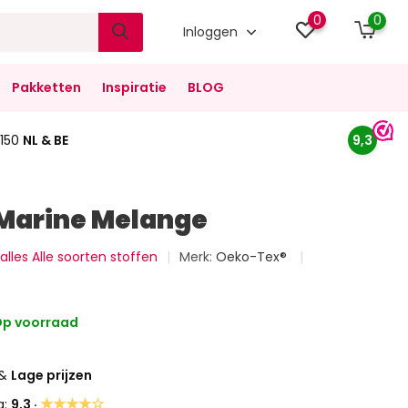
0
0
Inloggen
Pakketten
Inspiratie
BLOG
150
NL & BE
9,3
Marine Melange
 alles Alle soorten stoffen
Merk:
Oeko-Tex®
p voorraad
&
Lage prijzen
★★★★☆
g:
9,3 ·