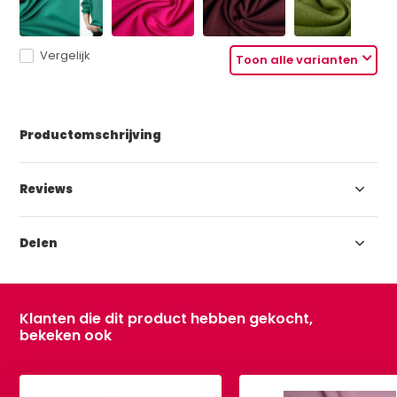
Vergelijk
Toon alle varianten
Productomschrijving
Reviews
Delen
Klanten die dit product hebben gekocht,
bekeken ook