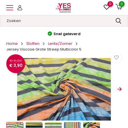
0
0
Hoge kwaliteit
&
Lage prijzen
Home
Stoffen
Lente/Zomer
Jersey Viscose Grote Streep Multicolor 5
€ 6,90
€ 3,90