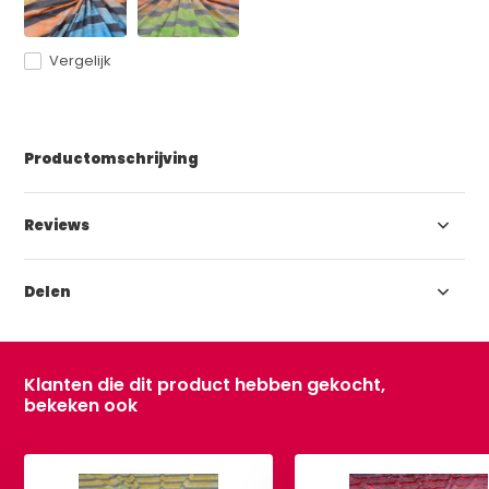
Vergelijk
Productomschrijving
Reviews
Delen
Klanten die dit product hebben gekocht,
bekeken ook