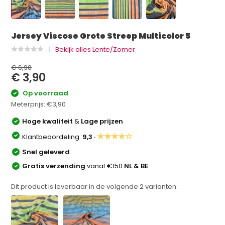
Jersey Viscose Grote Streep Multicolor 5
Bekijk alles Lente/Zomer
€ 6,90
€ 3,90
Op voorraad
Meterprijs:
€3,90
Hoge kwaliteit
&
Lage prijzen
★★★★☆
Klantbeoordeling:
9,3 ·
Snel geleverd
Gratis verzending
vanaf €150
NL & BE
Dit product is leverbaar in de volgende
2
varianten: