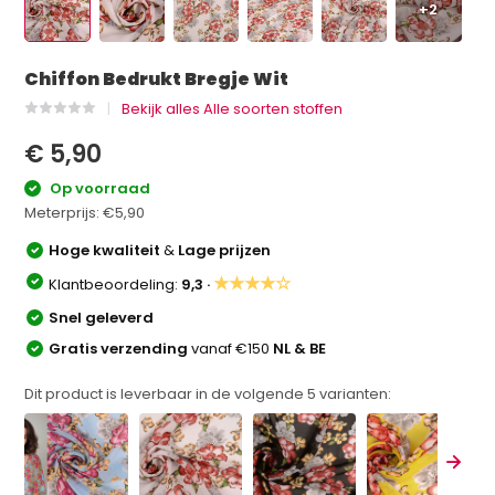
+2
Chiffon Bedrukt Bregje Wit
Bekijk alles Alle soorten stoffen
€ 5,90
Op voorraad
Meterprijs:
€5,90
Hoge kwaliteit
&
Lage prijzen
★★★★☆
Klantbeoordeling:
9,3 ·
Snel geleverd
Gratis verzending
vanaf €150
NL & BE
Dit product is leverbaar in de volgende
5
varianten: