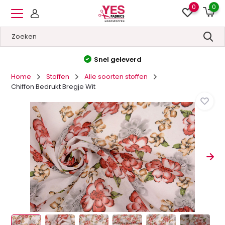
0
0
Hoge kwaliteit
&
Lage prijzen
Home
Stoffen
Alle soorten stoffen
Chiffon Bedrukt Bregje Wit