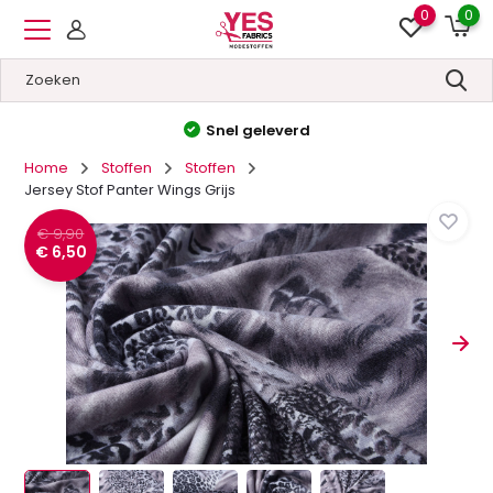
0
0
Hoge kwaliteit
&
Lage prijzen
Home
Stoffen
Stoffen
Jersey Stof Panter Wings Grijs
€ 9,90
€ 6,50