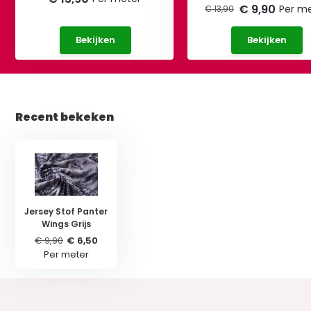
€ 9,90
Per m
€ 13,90
Bekijken
Bekijken
Recent bekeken
Jersey Stof Panter
Wings Grijs
€ 9,90
€ 6,50
Per meter