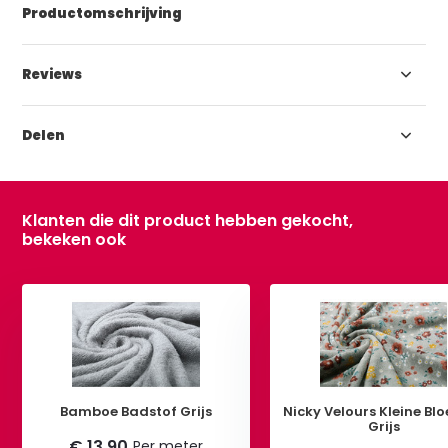
Productomschrijving
Reviews
Delen
Klanten die dit product hebben gekocht,
bekeken ook
Bamboe Badstof Grijs
Nicky Velours Kleine B
Grijs
€ 13,90
Per meter