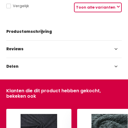
Vergelijk
Toon alle varianten
Productomschrijving
Reviews
Delen
Klanten die dit product hebben gekocht,
bekeken ook