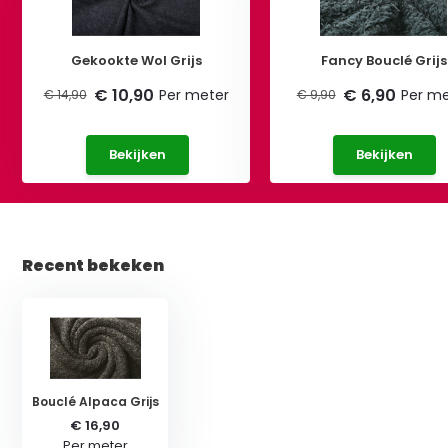
Gekookte Wol Grijs
Fancy Bouclé Grijs
€ 10,90
€ 6,90
Per meter
Per me
€ 14,90
€ 9,90
Bekijken
Bekijken
Recent bekeken
Bouclé Alpaca Grijs
€ 16,90
Per meter