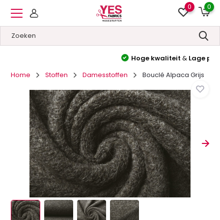
0
0
Hoge kwaliteit
&
Lage prijzen
Home
Stoffen
Damesstoffen
Bouclé Alpaca Grijs