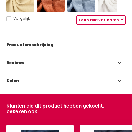
Vergelijk
Toon alle varianten
Productomschrijving
Reviews
Delen
Klanten die dit product hebben gekocht,
bekeken ook