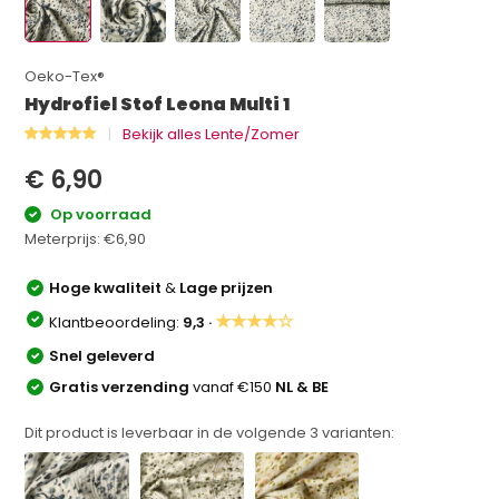
Oeko-Tex®
Hydrofiel Stof Leona Multi 1
Bekijk alles Lente/Zomer
€ 6,90
Op voorraad
Meterprijs:
€6,90
Hoge kwaliteit
&
Lage prijzen
★★★★☆
Klantbeoordeling:
9,3 ·
Snel geleverd
Gratis verzending
vanaf €150
NL & BE
Dit product is leverbaar in de volgende
3
varianten: