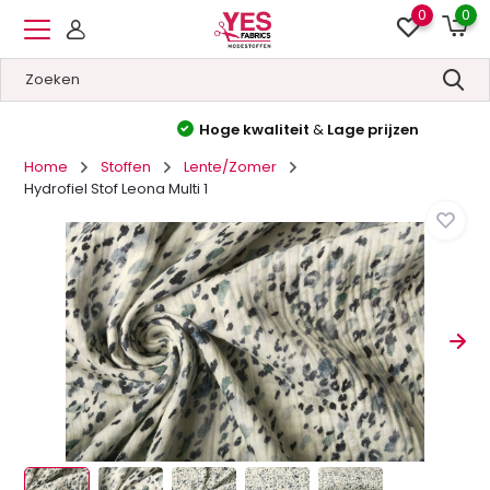
0
0
Hoge kwaliteit
&
Lage prijzen
Home
Stoffen
Lente/Zomer
Hydrofiel Stof Leona Multi 1