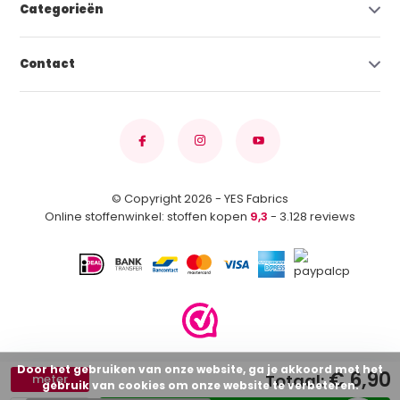
Categorieën
Contact
© Copyright 2026 - YES Fabrics
Online stoffenwinkel: stoffen kopen
9,3
- 3.128 reviews
Door het gebruiken van onze website, ga je akkoord met het
€ 6,90
Totaal:
meter
gebruik van cookies om onze website te verbeteren.