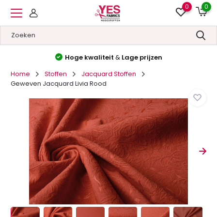
0
0
Hoge kwaliteit
&
Lage prijzen
Home
Stoffen
Jacquard Stoffen
Geweven Jacquard Livia Rood