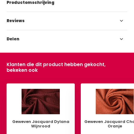
Productomschrijving
Reviews
Delen
Klanten die dit product hebben gekocht,
bekeken ook
Geweven Jacquard Dylana
Geweven Jacquard Cha
Wijnrood
Oranje