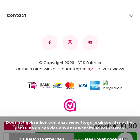
Contact
© Copyright 2026 - YES Fabrics
Online stoffenwinkel: stoffen kopen
9,3
- 3.128 reviews
Door het gebruiken van onze website, ga je akkoord met het
€ 10,90
Totaal:
meter
gebruik van cookies om onze website te verbeteren.
Dit bericht verbergen
Meer over cookies »
Toevoegen aan winkelwagen