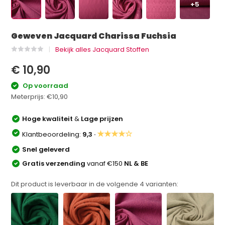
+5
Geweven Jacquard Charissa Fuchsia
Bekijk alles Jacquard Stoffen
€ 10,90
Op voorraad
Meterprijs:
€10,90
Hoge kwaliteit
&
Lage prijzen
★★★★☆
Klantbeoordeling:
9,3 ·
Snel geleverd
Gratis verzending
vanaf €150
NL & BE
Dit product is leverbaar in de volgende
4
varianten: