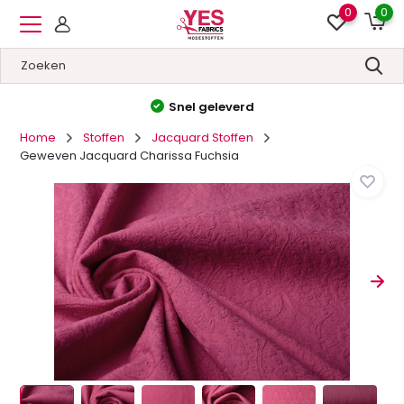
0
0
Hoge kwaliteit
&
Lage prijzen
Home
Stoffen
Jacquard Stoffen
Geweven Jacquard Charissa Fuchsia