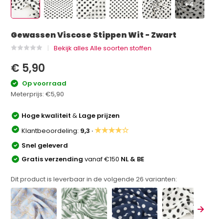
+4
Gewassen Viscose Stippen Wit - Zwart
Bekijk alles Alle soorten stoffen
€ 5,90
Op voorraad
Meterprijs:
€5,90
Hoge kwaliteit
&
Lage prijzen
★★★★☆
Klantbeoordeling:
9,3 ·
Snel geleverd
Gratis verzending
vanaf €150
NL & BE
Dit product is leverbaar in de volgende
26
varianten: