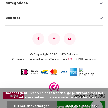
Categorieën
Contact
© Copyright 2026 - YES Fabrics
Online stoffenwinkel: stoffen kopen
9,3
- 3.128 reviews
Door het gebruiken van onze website, ga je akkoord met het
€ 5,90
Totaal:
meter
gebruik van cookies om onze website te verbeteren.
-
+
Dit bericht verbergen
Meer over cookies »
Toevoegen aan winkelwagen